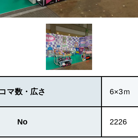
コマ数・広さ
6×3ｍ
No
2226