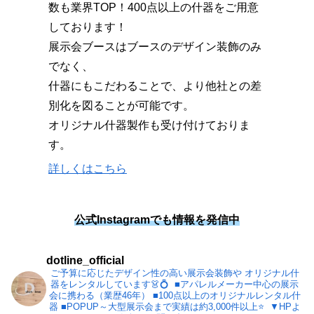
数も業界TOP！400点以上の什器をご用意
しております！
展示会ブースはブースのデザイン装飾のみ
でなく、
什器にもこだわることで、より他社との差
別化を図ることが可能です。
オリジナル什器製作も受け付けておりま
す。
詳しくはこちら
公式Instagramでも情報を発信中
dotline_official
ご予算に応じたデザイン性の高い展示会装飾や
オリジナル什
器をレンタルしています👗💍⁡
⁡
■アパレルメーカー中心の展示
会に携わる（業歴46年）
■100点以上のオリジナルレンタル什
器
■POPUP～大型展示会まで実績は約3,000件以上⭐⁡
⁡
▼HPよ