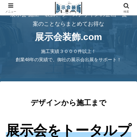
メニュー
検索
展示会 施工・装飾、ブースデザインの企画・提
案のことならまとめてお得な
展示会装飾.com
施工実績３０００件以上！
創業48年の実績で、御社の展示会出展をサポート！
デザインから施工まで
展示会をトータルプ