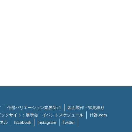
方
什器バリエーション業界No.1
図面製作・御見積り
ビックサイト：展示会・イベントスケジュール
什器.com
ンネル
facebook
Instagram
Twitter