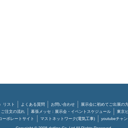
）リスト
よくある質問
お問い合わせ
展示会に初めてご出展の
ご注文の流れ
幕張メッセ：展示会・イベントスケジュール
東京
コーポレートサイト
マストネットワーク(電気工事)
youtubeチャ
Copyright © 2008 dotline.Co.,Ltd All Rights Reserved.