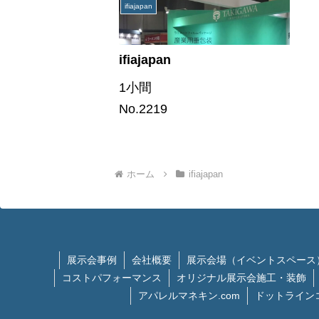
ifiajapan
ifiajapan
1小間
No.2219
ホーム
ifiajapan
展示会事例
会社概要
展示会場（イベントスペース
コストパフォーマンス
オリジナル展示会施工・装飾
アパレルマネキン.com
ドットライン