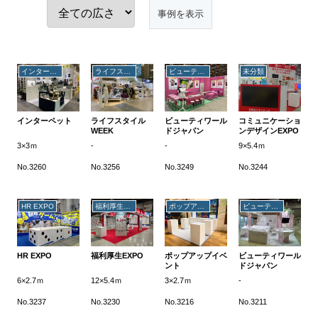
インターペット
ライフスタイルWEEK
ビューティワールドジャパン
未分類
インターペット
ライフスタイル
ビューティワール
コミュニケーショ
WEEK
ドジャパン
ンデザインEXPO
3×3ｍ
-
-
9×5.4ｍ
No.3260
No.3256
No.3249
No.3244
HR EXPO
福利厚生EXPO
ポップアップイベント
ビューティワールドジャパン
HR EXPO
福利厚生EXPO
ポップアップイベ
ビューティワール
ント
ドジャパン
6×2.7ｍ
12×5.4ｍ
3×2.7ｍ
-
No.3237
No.3230
No.3216
No.3211