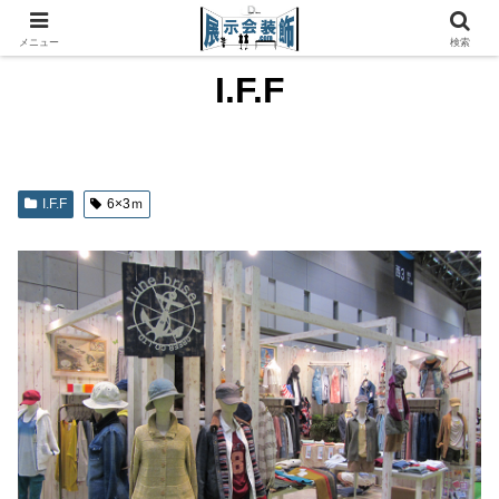
メニュー
検索
I.F.F
I.F.F
6×3ｍ