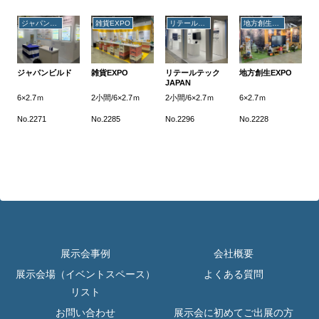
ジャパンビルド
雑貨EXPO
リテールテックJAPAN
地方創生EXPO
ジャパンビルド
雑貨EXPO
リテールテック
地方創生EXPO
JAPAN
6×2.7ｍ
2小間/6×2.7ｍ
2小間/6×2.7ｍ
6×2.7ｍ
No.2271
No.2285
No.2296
No.2228
展示会事例
会社概要
展示会場（イベントスペース）
よくある質問
リスト
お問い合わせ
展示会に初めてご出展の方