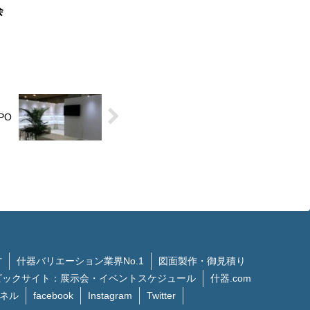
会
PO
方
什器バリエーション業界No.1
図面製作・御見積り
ビックサイト：展示会・イベントスケジュール
什器.com
ンネル
facebook
Instagram
Twitter