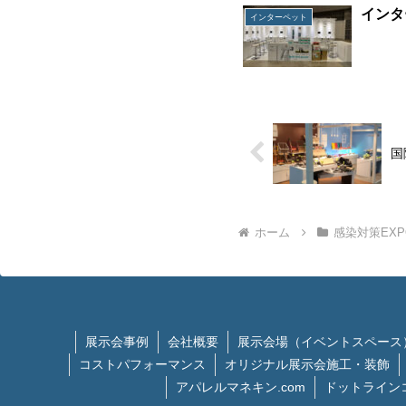
インタ
インターペット
国
ホーム
感染対策EXP
展示会事例
会社概要
展示会場（イベントスペース
コストパフォーマンス
オリジナル展示会施工・装飾
アパレルマネキン.com
ドットライン