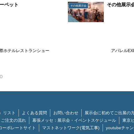
ーペット
その他展示
その他展示会
際ホテルレストランショー
アパレルEX
O
）リスト
よくある質問
お問い合わせ
展示会に初めてご出展の
ご注文の流れ
幕張メッセ：展示会・イベントスケジュール
東京
コーポレートサイト
マストネットワーク(電気工事)
youtubeチャ