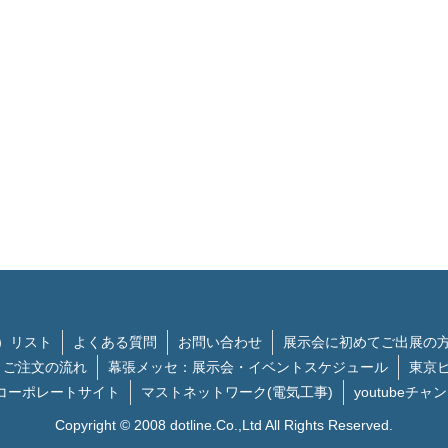
）リスト
よくある質問
お問い合わせ
展示会に初めてご出展の
ご注文の流れ
幕張メッセ：展示会・イベントスケジュール
東京
コーポレートサイト
マストネットワーク(電気工事)
youtubeチャ
Copyright © 2008 dotline.Co.,Ltd All Rights Reserved.