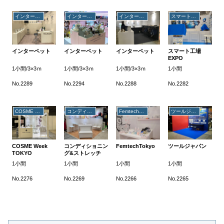
インターペット
インターペット
インターペット
スマート工場EXPO
インターペット
インターペット
インターペット
スマート工場
EXPO
1小間/3×3ｍ
1小間/3×3ｍ
1小間/3×3ｍ
1小間
No.2289
No.2294
No.2288
No.2282
COSME Week TOKYO
コンディショニング&ストレッチEXPO
FemtechTokyo
ツールジャパン
COSME Week
コンディショニン
FemtechTokyo
ツールジャパン
TOKYO
グ&ストレッチ
EXPO
1小間
1小間
1小間
1小間
No.2276
No.2269
No.2266
No.2265