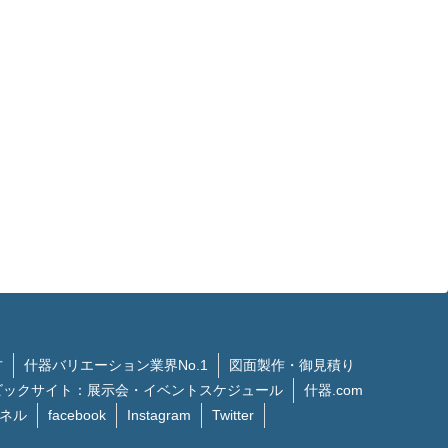
方
什器バリエーション業界No.1
図面製作・御見積り
ビックサイト：展示会・イベントスケジュール
什器.com
ンネル
facebook
Instagram
Twitter