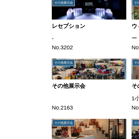
その他展示会
そ
レセプション
ウ
-
ー
No.3202
No
その他展示会
そ
その他展示会
そ
1
No.2163
No
その他展示会
そ