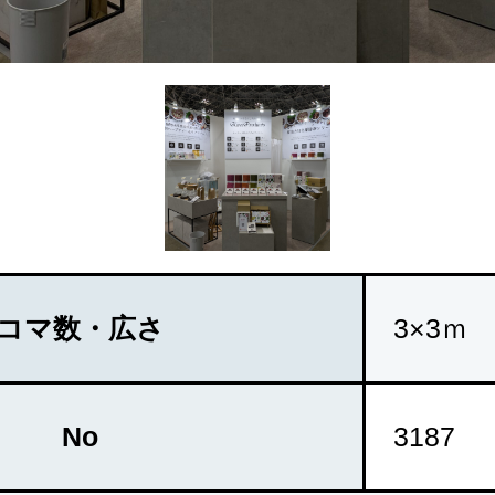
コマ数・広さ
3×3ｍ
No
3187