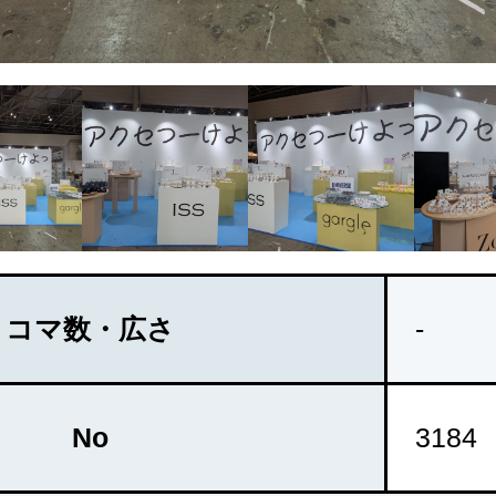
コマ数・広さ
-
No
3184