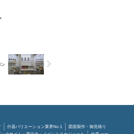
ー
パン
方
什器バリエーション業界No.1
図面製作・御見積り