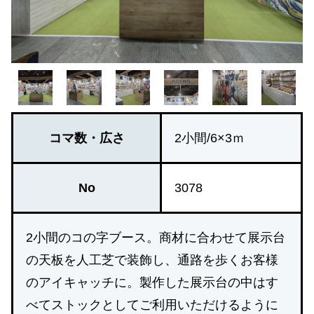
コマ数・広さ
2小間/6×3ｍ
No
3078
2小間のコの字ブース。商材に合わせて展示台
の天板を人工芝で装飾し、通路を歩くお客様
のアイキャッチに。製作した展示台の中はす
べてストックとしてご利用いただけるように