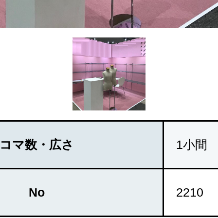
コマ数・広さ
1小間
No
2210