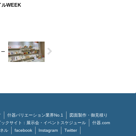
ルWEEK
ョー
方
什器バリエーション業界No.1
図面製作・御見積り
ビックサイト：展示会・イベントスケジュール
什器.com
ンネル
facebook
Instagram
Twitter