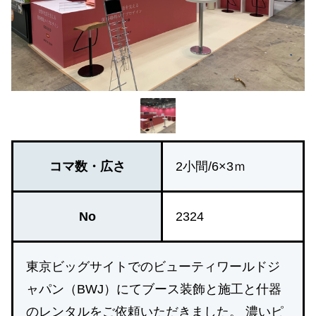
コマ数・広さ
2小間/6×3ｍ
No
2324
東京ビッグサイトでのビューティワールドジ
ャパン（BWJ）にてブース装飾と施工と什器
のレンタルをご依頼いただきました。 濃いピ