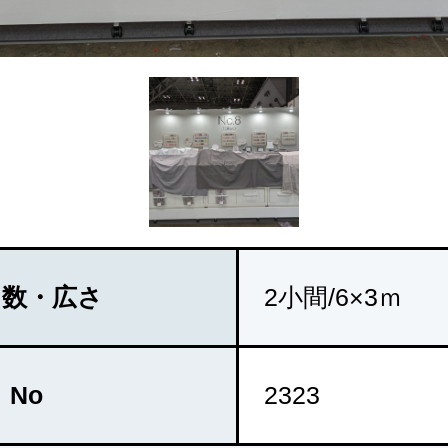
マ数・広さ
2小間/6×3ｍ
No
2323