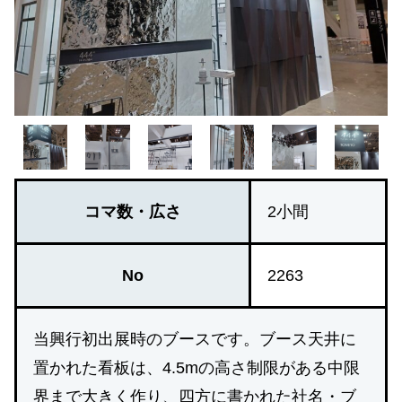
コマ数・広さ
2小間
No
2263
当興行初出展時のブースです。ブース天井に
置かれた看板は、4.5mの高さ制限がある中限
界まで大きく作り、四方に書かれた社名・ブ