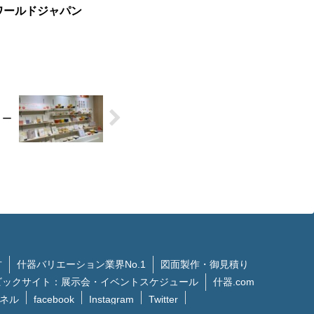
ワールドジャパン
ョー
方
什器バリエーション業界No.1
図面製作・御見積り
ビックサイト：展示会・イベントスケジュール
什器.com
ンネル
facebook
Instagram
Twitter