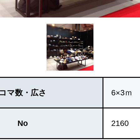
コマ数・広さ
6×3ｍ
No
2160