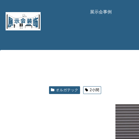
展示会事例
オルガテック
2小間