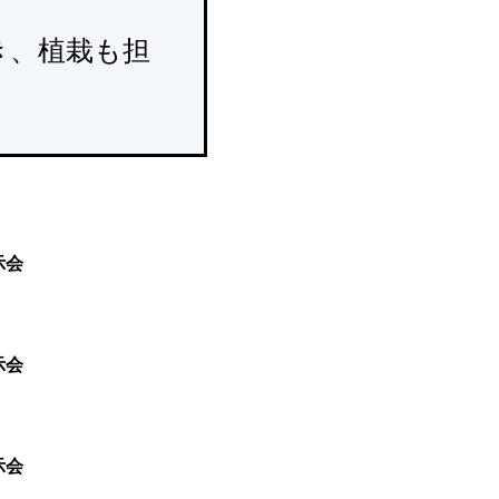
き、植栽も担
示会
示会
示会