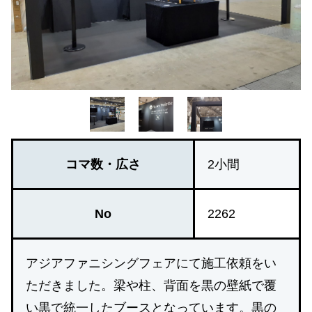
コマ数・広さ
2小間
No
2262
アジアファニシングフェアにて施工依頼をい
ただきました。梁や柱、背面を黒の壁紙で覆
い黒で統一したブースとなっています。黒の