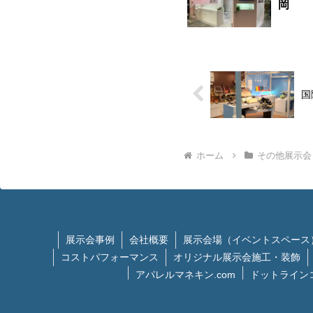
岡
国
ホーム
その他展示会
展示会事例
会社概要
展示会場（イベントスペース
コストパフォーマンス
オリジナル展示会施工・装飾
アパレルマネキン.com
ドットライン