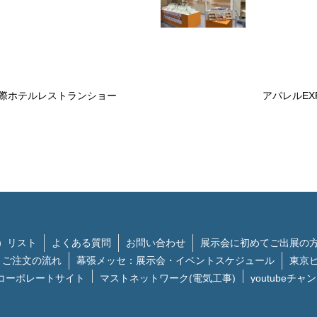
際ホテルレストランショー
アパレルEX
）リスト
よくある質問
お問い合わせ
展示会に初めてご出展の
ご注文の流れ
幕張メッセ：展示会・イベントスケジュール
東京
コーポレートサイト
マストネットワーク(電気工事)
youtubeチャ
Copyright © 2008 dotline.Co.,Ltd All Rights Reserved.