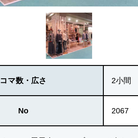
コマ数・広さ
2小間
No
2067