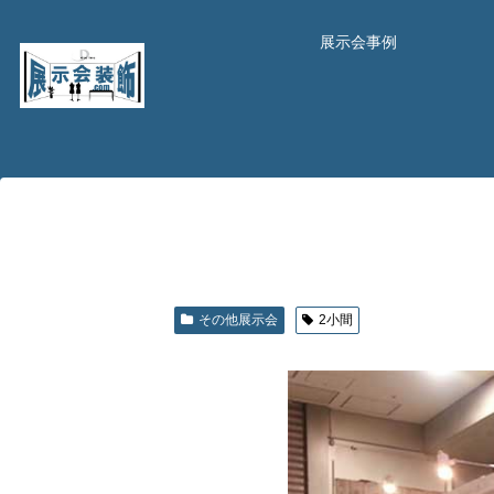
展示会事例
その他展示会
2小間